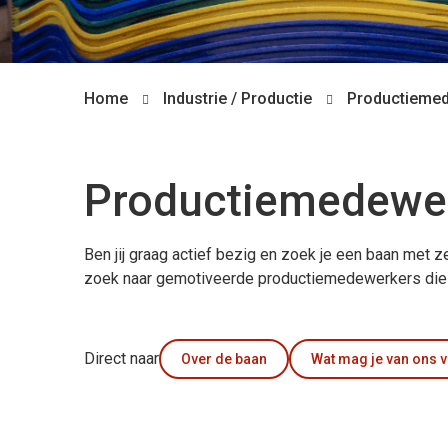
Home
Industrie / Productie
Productieme
Productiemedewe
Ben jij graag actief bezig en zoek je een baan met
zoek naar gemotiveerde productiemedewerkers die g
Direct naar
Over de baan
Wat mag je van ons 