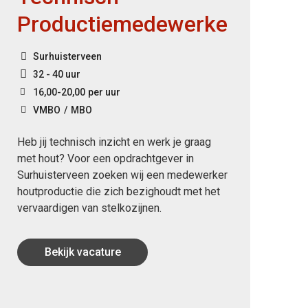
Productiemedewerker
K
Surhuisterveen
32 - 40 uur
16,00
-
20,00
per uur
VMBO
MBO
Heb jij technisch inzicht en werk je graag
Zo
met hout? Voor een opdrachtgever in
mo
Surhuisterveen zoeken wij een medewerker
be
houtproductie die zich bezighoudt met het
ge
vervaardigen van stelkozijnen.
ku
tw
we
Bekijk vacature
va
go
je 