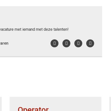
e vacature met iemand met deze talenten!
aren
Facebook
Twitter
LinkedIn
WhatsAp
Operator